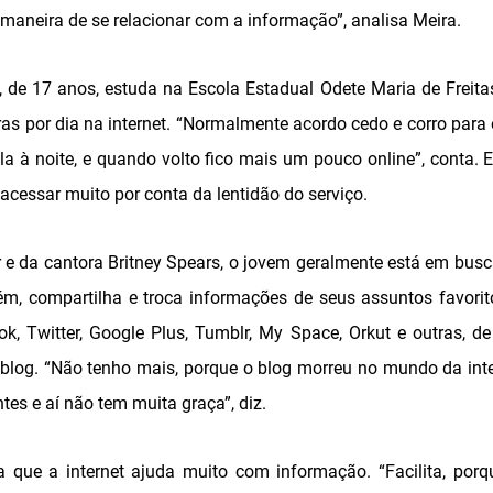
 maneira de se relacionar com a informação”, analisa Meira.
 de 17 anos, estuda na Escola Estadual Odete Maria de Freita
ras por dia na internet. “Normalmente acordo cedo e corro para 
ola à noite, e quando volto fico mais um pouco online”, conta. 
 acessar muito por conta da lentidão do serviço.
er e da cantora Britney Spears, o jovem geralmente está em bus
ém, compartilha e troca informações de seus assuntos favorit
k, Twitter, Google Plus, Tumblr, My Space, Orkut e outras, d
blog. “Não tenho mais, porque o blog morreu no mundo da int
es e aí não tem muita graça”, diz.
a que a internet ajuda muito com informação. “Facilita, por