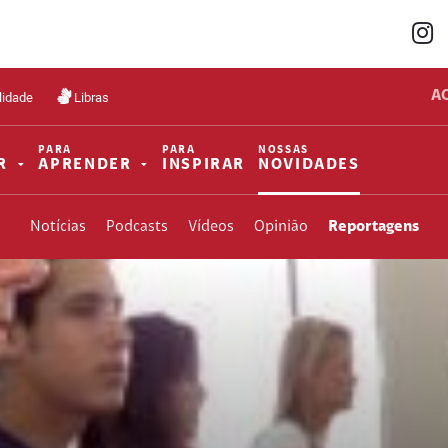
A
lidade
Libras
PARA
PARA
NOSSAS
R
APRENDER
INSPIRAR
NOVIDADES
Notícias
Podcasts
Vídeos
Opinião
Reportagens