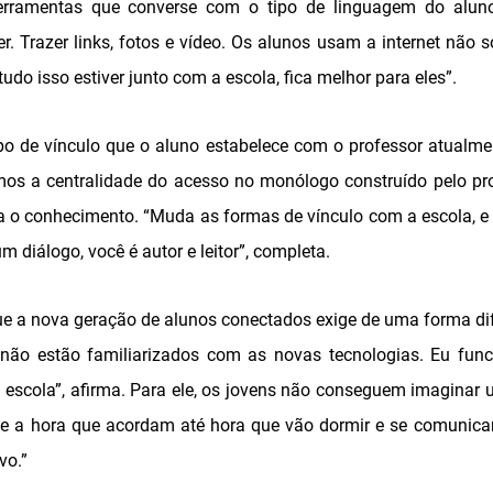
erramentas que converse com o tipo de linguagem do aluno
er. Trazer links, fotos e vídeo. Os alunos usam a internet não só
tudo isso estiver junto com a escola, fica melhor para eles”.
po de vínculo que o aluno estabelece com o professor atualme
os a centralidade do acesso no monólogo construído pelo prof
ia o conhecimento. “Muda as formas de vínculo com a escola, e
m diálogo, você é autor e leitor”, completa.
que a nova geração de alunos conectados exige de uma forma di
não estão familiarizados com as novas tecnologias. Eu fun
a escola”, afirma. Para ele, os jovens não conseguem imaginar
sde a hora que acordam até hora que vão dormir e se comunic
vo.”