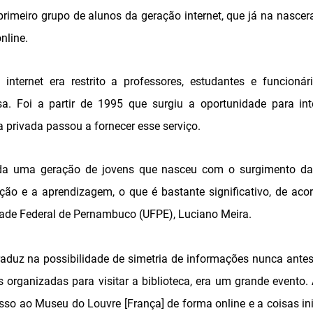
rimeiro grupo de alunos da geração internet, que já na nasce
nline.
 internet era restrito a professores, estudantes e funcionár
isa. Foi a partir de 1995 que surgiu a oportunidade para in
a privada passou a fornecer esse serviço.
da uma geração de jovens que nasceu com o surgimento da i
ão e a aprendizagem, o que é bastante significativo, de aco
dade Federal de Pernambuco (UFPE), Luciano Meira.
raduz na possibilidade de simetria de informações nunca ante
s organizadas para visitar a biblioteca, era um grande evento. 
so ao Museu do Louvre [França] de forma online e a coisas i