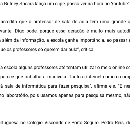
e a Britney Spears lança um clipe, posso ver na hora no Youtube”
 acredita que o professor de sala de aula tem uma grande o
vante. Digo pode, porque essa geração é muito mais autod
 além da informação, a escola ganha importância, ao passar a
e os professores só querem dar aula”, critica.
a escola alguns professores até tentam utilizar o meio online c
 parece que trabalha a manivela. Tanto a internet como o co
à sala de informática para fazer pesquisa”, afirma ele. “E ne
no laboratório, pois usamos apenas para pesquisa mesmo, não 
rtuguesa no Colégio Visconde de Porto Seguro, Pedro Reis, d