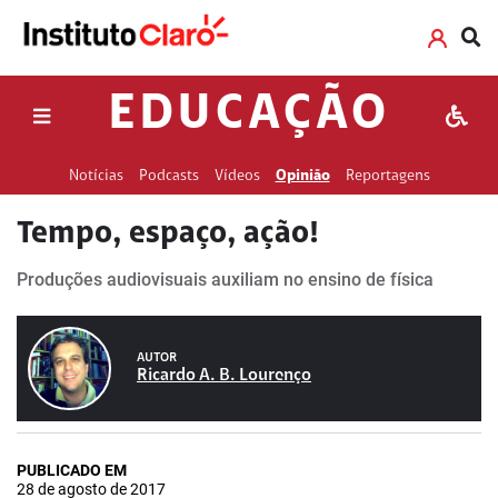
EDUCAÇÃO
Notícias
Podcasts
Vídeos
Opinião
Reportagens
Tempo, espaço, ação!
Produções audiovisuais auxiliam no ensino de física
AUTOR
Ricardo A. B. Lourenço
PUBLICADO EM
28 de agosto de 2017