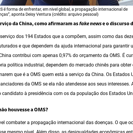
 é forma de enfrentar, em nivel global, a propagação internacional de
ças”, aponta Deisy Ventura (crédito: arquivo pessoal)
serviço da China, como afirmaram as
fake news
e o discurso 
serviço dos 194 Estados que a compõem, assim como das de
uturados e que dependem da ajuda internacional para garantir
China contribui com apenas 0,97% do orçamento da OMS. É curi
pria política industrial, dependem do mercado chinês para obter
marem que é a OMS quem está a serviço da China. Os Estados 
nanciadores da OMS se ela não atendesse aos seus interesses. 
o candidato à presidência com os da população dos Estados Un
 não houvesse a OMS?
el combater a propagação internacional das doenças. O que oc
sse mesmo nível. Além disso, as desigualdades econômicas ent