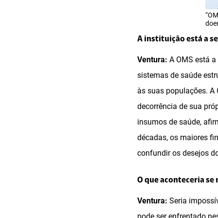
“OMS
doen
A instituição está a 
Ventura:
A OMS está a 
sistemas de saúde estr
às suas populações. A 
decorrência de sua pró
insumos de saúde, afir
décadas, os maiores fi
confundir os desejos d
O que aconteceria se
Ventura:
Seria impossív
pode ser enfrentado ne