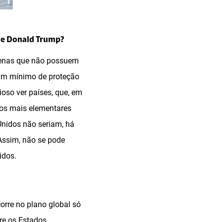
de Donald Trump?
zenas que não possuem
 um mínimo de proteção
oso ver países, que, em
 os mais elementares
Unidos não seriam, há
Assim, não se pode
idos.
orre no plano global só
re os Estados