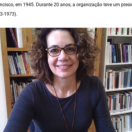
ncisco, em 1945. Durante 20 anos, a organização teve um preside
3-1973).