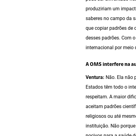
produziriam um impact
saberes no campo da s
que copiar padrões de 
desses padrões. Com o
internacional por meio 
A OMS interfere na a
Ventura:
Não. Ela não p
Estados têm todo o int
respeitam. A maior dif
aceitam padrões científ
religiosos ou até mes
instituição. Não porque
nocivos para a saúde d