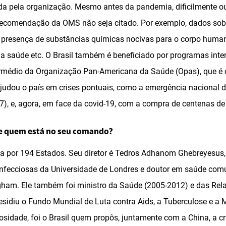
da pela organização. Mesmo antes da pandemia, dificilmente o
ecomendação da OMS não seja citado. Por exemplo, dados sobr
 a presença de substâncias químicas nocivas para o corpo huma
 a saúde etc. O Brasil também é beneficiado por programas inte
ermédio da Organização Pan-Americana da Saúde (Opas), que é 
ajudou o país em crises pontuais, como a emergência nacional 
7), e, agora, em face da covid-19, com a compra de centenas de 
e quem está no seu comando?
a por 194 Estados. Seu diretor é Tedros Adhanom Ghebreyesus,
nfecciosas da Universidade de Londres e doutor em saúde comu
gham. Ele também foi ministro da Saúde (2005-2012) e das Rela
esidiu o Fundo Mundial de Luta contra Aids, a Tuberculose e a 
iosidade, foi o Brasil quem propôs, juntamente com a China, a 