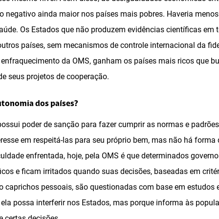
o negativo ainda maior nos países mais pobres. Haveria meno
aúde. Os Estados que não produzem evidências científicas em 
outros países, sem mecanismos de controle internacional da fid
 enfraquecimento da OMS, ganham os países mais ricos que bu
de seus projetos de cooperação.
utonomia dos países?
ossui poder de sanção para fazer cumprir as normas e padrões
eresse em respeitá-las para seu próprio bem, mas não há forma 
iculdade enfrentada, hoje, pela OMS é que determinados gover
icos e ficam irritados quando suas decisões, baseadas em critér
mo caprichos pessoais, são questionadas com base em estudos
 ela possa interferir nos Estados, mas porque informa às popul
e certas decisões.