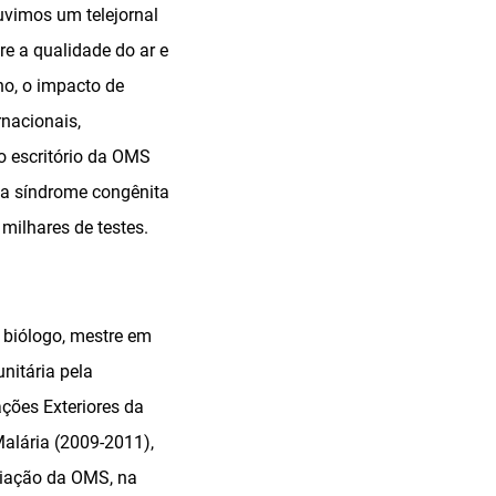
uvimos um telejornal
e a qualidade do ar e
no, o impacto de
rnacionais,
o escritório da OMS
da síndrome congênita
milhares de testes.
 biólogo, mestre em
nitária pela
ções Exteriores da
Malária (2009-2011),
criação da OMS, na