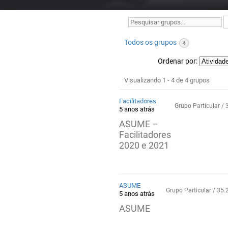
Pesquisar
grupos...
Todos os grupos
4
Ordenar por:
Diretório
Visualizando 1 - 4 de 4 grupos
de
Facilitadores
grupos
Grupo Particular 
5 anos atrás
ASUME –
Facilitadores
2020 e 2021
ASUME
Grupo Particular / 3
5 anos atrás
ASUME