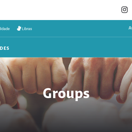
A
lidade
Libras
DES
Groups