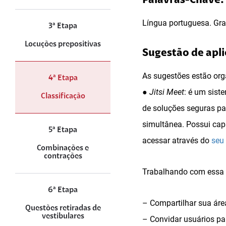
Palavras-Chave:
Língua portuguesa. Gra
3ª Etapa
Locuções prepositivas
Sugestão de apli
As sugestões estão org
4ª Etapa
●
Jitsi Meet
: é um sist
Classificação
de soluções seguras pa
simultânea. Possui cap
5ª Etapa
acessar através do
seu
Combinações e
contrações
Trabalhando com essa f
6ª Etapa
– Compartilhar sua área
Questões retiradas de
vestibulares
– Convidar usuários pa