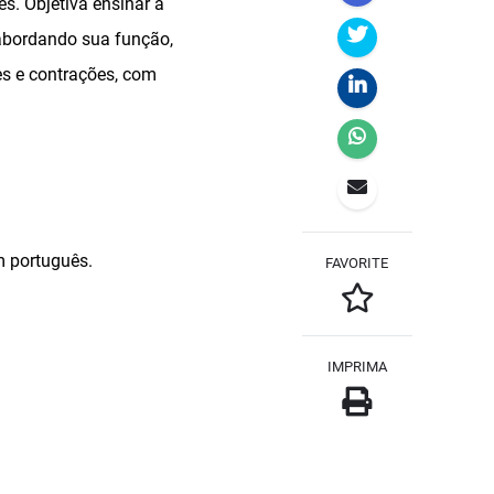
s. Objetiva ensinar a
 abordando sua função,
es e contrações, com
m português.
FAVORITE
IMPRIMA