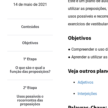
Este é um plano de aula
14 de maio de 2021
utilizar as preposições
usos possíveis e recorr
exercícios de vestibula
Conteúdos
Objetivos
Objetivos
● Compreender o uso da
● Aprender a utilizar a
1ª Etapa
O que são e qual a
Veja outros plan
função das preposições?
Adjetivos
2ª Etapa
Interjeições
Usos possíveis e
recorrentes das
preposições