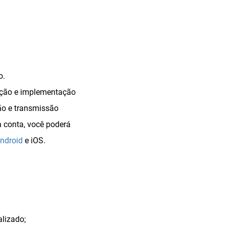
o.
riação e implementação
ão e transmissão
 conta, você poderá
ndroid
e iOS.
lizado;