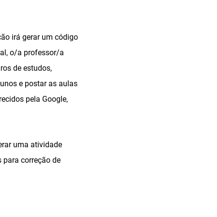
ção irá gerar um código
al, o/a professor/a
iros de estudos,
unos e postar as aulas
recidos pela Google,
.
erar uma atividade
s para correção de