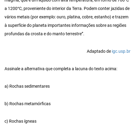
magma, que é um líquido com alta temperatura, em torno de 700°C
a 1200°C, proveniente do interior da Terra. Podem conter jazidas de
vários metais (por exemplo: ouro, platina, cobre, estanho) e trazem
à superfície do planeta importantes informações sobre as regiões
profundas da crosta e do manto terrestre”.
Adaptado de
igc.usp.br
Assinale a alternativa que completa a lacuna do texto acima:
a) Rochas sedimentares
b) Rochas metamórficas
c) Rochas ígneas