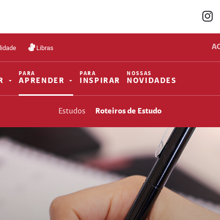
A
lidade
Libras
PARA
PARA
NOSSAS
R
APRENDER
INSPIRAR
NOVIDADES
Estudos
Roteiros de Estudo