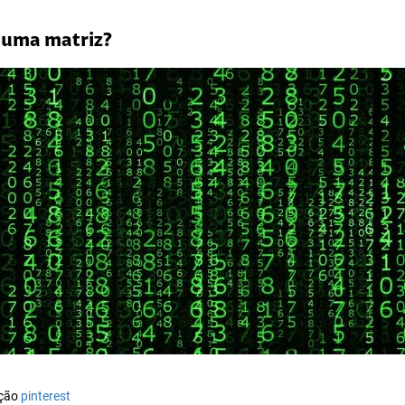
é uma matriz?
ução
pinterest