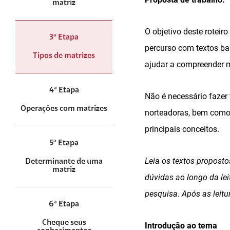
matriz
O objetivo deste roteir
3ª Etapa
percurso com textos bas
Tipos de matrizes
ajudar a compreender 
4ª Etapa
Não é necessário fazer 
Operações com matrizes
norteadoras, bem como
principais conceitos.
5ª Etapa
Leia os textos propost
Determinante de uma
matriz
dúvidas ao longo da le
pesquisa. Após as leit
6ª Etapa
Cheque seus
Introdução ao tema