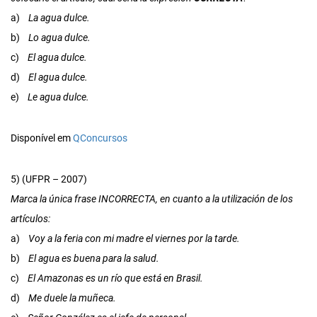
a)
La agua dulce.
b)
Lo agua dulce.
c)
El agua dulce.
d)
El agua dulce.
e)
Le agua dulce.
Disponível em
QConcursos
5) (UFPR – 2007)
Marca la única frase INCORRECTA, en cuanto a la utilización de los
artículos:
a)
Voy a la feria con mi madre el viernes por la tarde.
b)
El agua es buena para la salud.
c)
El Amazonas es un río que está en Brasil.
d)
Me duele la muñeca.