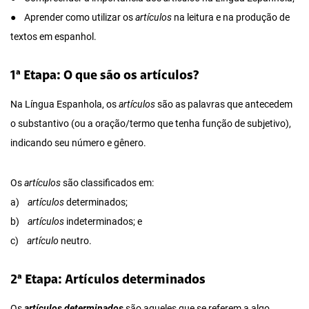
● Aprender como utilizar os
artículos
na leitura e na produção de
textos em espanhol.
1ª Etapa: O que são os artículos?
Na Língua Espanhola, os
artículos
são as palavras que antecedem
o substantivo (ou a oração/termo que tenha função de subjetivo),
indicando seu número e gênero.
Os
artículos
são classificados em:
a)
artículos
determinados;
b)
artículos
indeterminados; e
c)
artículo
neutro.
2ª Etapa: Artículos determinados
Os
artículos determinados
são aqueles que se referem a algo