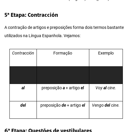
5ª Etapa: Contracción
A contração de artigos e preposições forma dois termos bastante
utilizados na Língua Espanhola. Vejamos:
Contracción
Formação
Exemplo
al
preposição
a
+ artigo
el
Voy
al
cine.
del
preposição
de
+ artigo
el
Vengo
del
cine.
6ª Etapa: Questões de vestibulares