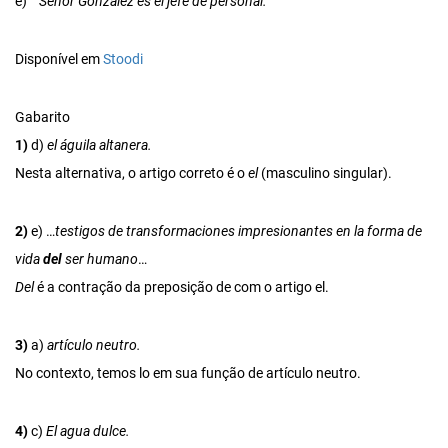
e)
Señor González es el jefe de personal.
Disponível em
Stoodi
Gabarito
1)
d)
el águila altanera.
Nesta alternativa, o artigo correto é o
el
(masculino singular).
2)
e) …
testigos de transformaciones impresionantes en la forma de
vida
del
ser humano
…
Del
é a contração da preposição de com o artigo el.
3)
a)
artículo neutro.
No contexto, temos lo em sua função de artículo neutro.
4)
c)
El agua dulce.