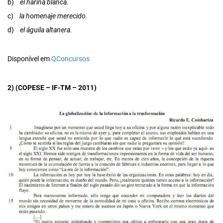
b)
el harina blanca.
c)
la homenaje merecido.
d)
el águila altanera.
Disponível em
QConcursos
2) (COPESE – IF-TM – 2011)