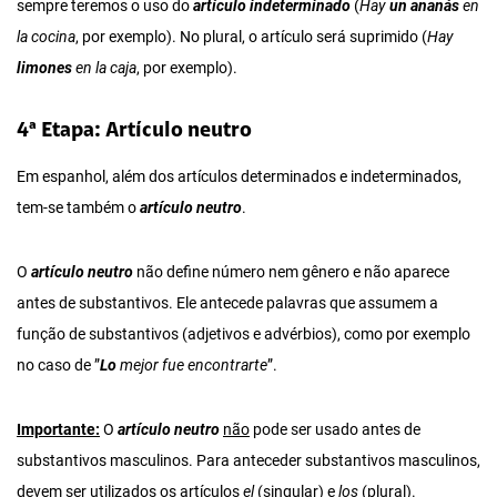
sempre teremos o uso do
artículo indeterminado
(
Hay
un ananás
en
la cocina
, por exemplo). No plural, o artículo será suprimido (
Hay
limones
en la caja
, por exemplo).
4ª Etapa: Artículo neutro
Em espanhol, além dos artículos determinados e indeterminados,
tem-se também o
artículo neutro
.
O
artículo neutro
não define número nem gênero e não aparece
antes de substantivos. Ele antecede palavras que assumem a
função de substantivos (adjetivos e advérbios), como por exemplo
no caso de ”
Lo
mejor fue encontrarte
”.
Importante:
O
artículo neutro
não
pode ser usado antes de
substantivos masculinos. Para anteceder substantivos masculinos,
devem ser utilizados os artículos
el
(singular) e
los
(plural).