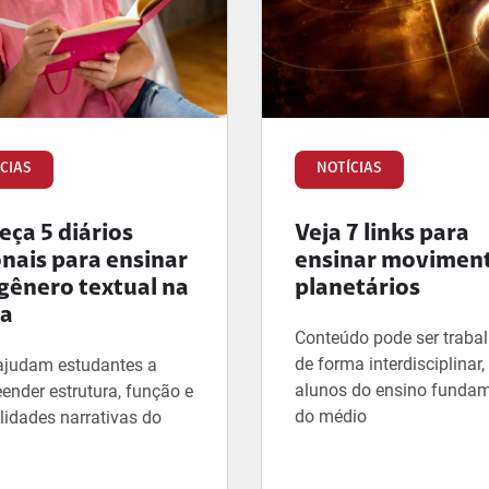
CIAS
NOTÍCIAS
ça 5 diários
Veja 7 links para
onais para ensinar
ensinar movimen
gênero textual na
planetários
la
Conteúdo pode ser traba
de forma interdisciplinar
ajudam estudantes a
alunos do ensino fundam
ender estrutura, função e
do médio
lidades narrativas do