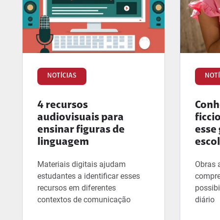
NOTÍCIAS
NOTÍ
4 recursos
Conhe
audiovisuais para
ficci
ensinar figuras de
esse 
linguagem
esco
Materiais digitais ajudam
Obras 
estudantes a identificar esses
compre
recursos em diferentes
possibi
contextos de comunicação
diário