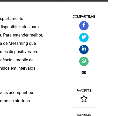
COMPARTILHE
 departamento
disponibilizados para
. Para entender melhor,
a de M-learning que
rsos dispositivos, em
ndências mobile de
idos em intervalos
FAVORITE
, Lucas acompanhou
como as startups
IMPRIMA