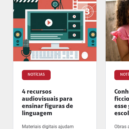
NOTÍCIAS
NOTÍ
4 recursos
Conhe
audiovisuais para
ficci
ensinar figuras de
esse 
linguagem
esco
Materiais digitais ajudam
Obras 