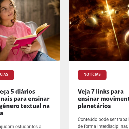
CIAS
NOTÍCIAS
ça 5 diários
Veja 7 links para
onais para ensinar
ensinar movimen
gênero textual na
planetários
la
Conteúdo pode ser traba
de forma interdisciplinar
ajudam estudantes a