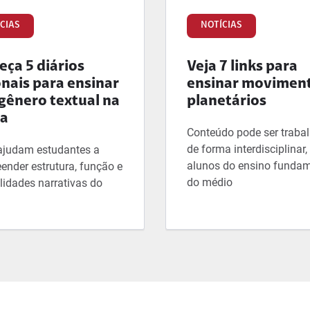
CIAS
NOTÍCIAS
ça 5 diários
Veja 7 links para
onais para ensinar
ensinar movimen
gênero textual na
planetários
la
Conteúdo pode ser traba
de forma interdisciplinar
ajudam estudantes a
alunos do ensino fundam
ender estrutura, função e
do médio
lidades narrativas do