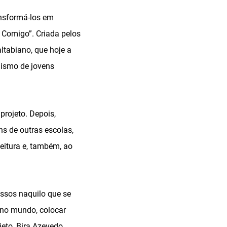
ransformá-los em
ê Comigo”. Criada pelos
ltabiano, que hoje a
nismo de jovens
projeto. Depois,
s de outras escolas,
leitura e, também, ao
assos naquilo que se
 no mundo, colocar
eto, Bira Azevedo.