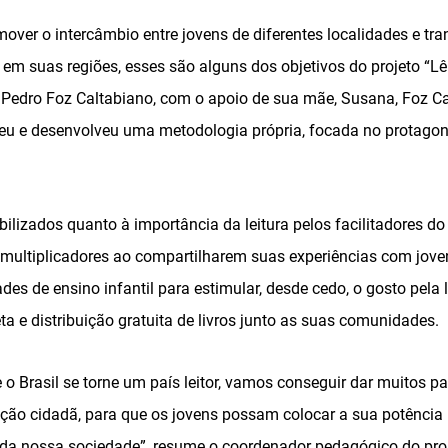
romover o intercâmbio entre jovens de diferentes localidades e t
 em suas regiões, esses são alguns dos objetivos do projeto “L
 Pedro Foz Caltabiano, com o apoio de sua mãe, Susana, Foz Ca
esceu e desenvolveu uma metodologia própria, focada no protago
bilizados quanto à importância da leitura pelos facilitadores do 
ultiplicadores ao compartilharem suas experiências com joven
des de ensino infantil para estimular, desde cedo, o gosto pela 
a e distribuição gratuita de livros junto as suas comunidades.
 o Brasil se torne um país leitor, vamos conseguir dar muitos p
ão cidadã, para que os jovens possam colocar a sua potência
o da nossa sociedade”, resume o coordenador pedagógico do proj