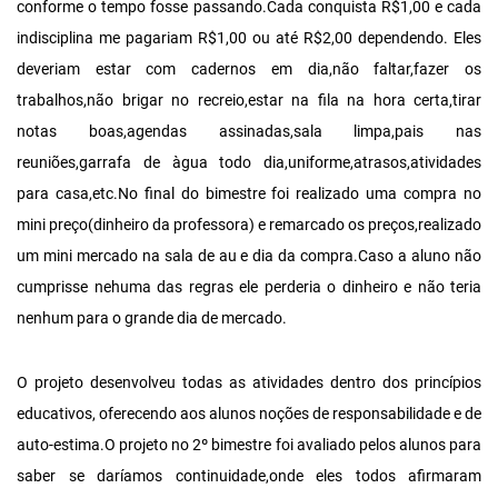
conforme o tempo fosse passando.Cada conquista R$1,00 e cada
indisciplina me pagariam R$1,00 ou até R$2,00 dependendo. Eles
deveriam estar com cadernos em dia,não faltar,fazer os
trabalhos,não brigar no recreio,estar na fila na hora certa,tirar
notas boas,agendas assinadas,sala limpa,pais nas
reuniões,garrafa de àgua todo dia,uniforme,atrasos,atividades
para casa,etc.No final do bimestre foi realizado uma compra no
mini preço(dinheiro da professora) e remarcado os preços,realizado
um mini mercado na sala de au e dia da compra.Caso a aluno não
cumprisse nehuma das regras ele perderia o dinheiro e não teria
nenhum para o grande dia de mercado.
O projeto desenvolveu todas as atividades dentro dos princípios
educativos, oferecendo aos alunos noções de responsabilidade e de
auto-estima.O projeto no 2º bimestre foi avaliado pelos alunos para
saber se daríamos continuidade,onde eles todos afirmaram