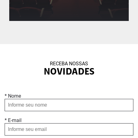
Novas linguagens – Cinema
Empreendedor
RECEBA NOSSAS
NOVIDADES
Usei a produção de vídeos para diversificar as aulas
* Nome
* E-mail