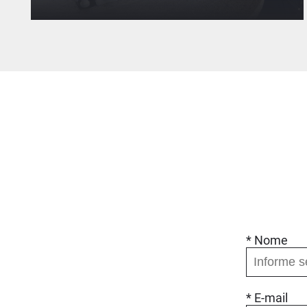
Uma narrativa sobre a
importância dos educadores
na vida de Sarah Duarte
Audiodrama conta história da menina que é hoje
professora por incentivo e amor de ex-docentes
* Nome
* E-mail