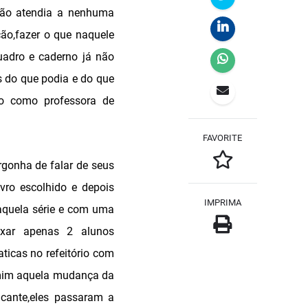
não atendia a nenhuma
ão,fazer o que naquele
uadro e caderno já não
s do que podia e do que
uo como professora de
FAVORITE
rgonha de falar de seus
ivro escolhido e depois
IMPRIMA
naquela série e com uma
eixar apenas 2 alunos
ticas no refeitório com
 mim aquela mudança da
icante,eles passaram a