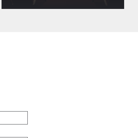
Novas linguagens – Cinema
Empreendedor
Usei a produção de vídeos para diversificar as aulas