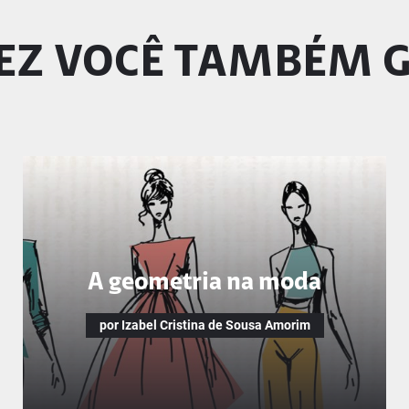
EZ VOCÊ TAMBÉM 
A geometria na moda
por Izabel Cristina de Sousa Amorim