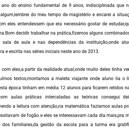
ano do ensino fundamental de 9 anos, indisciplinada que 
lgum,lembrei do meu tempo de magistério e encarei a situaç
m eles entendessem que era necessário gostar de estudar,q
ma.Bom decidir trabalhar na prática,fizemos alguns combinado
 sala de aula e nas dependências da instituição,onde at
a e escrita nas séries iniciais neste ano de 2013.
 com eles,a partir da realidade atual,onde muito deles tinha ve
ruímos textos,montamos a maleta viajante onde aluno lia o l
,nesta época tinham em média 12 alunos para ficarem retidos 
om aulas práticas intercaladas as teóricas consegui d
vendo a leitura com atenção,na matemática fazíamos aulas pra
cessitavam de fogão e eles se interessavam cada dia mais,pra
o dos familiares,da gestão da escola para a turma era gratif