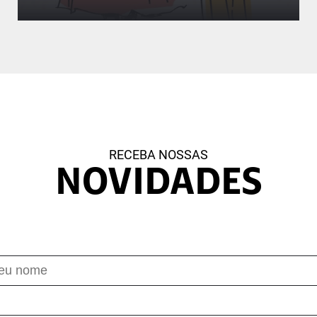
A geometria na moda
Utilizamos a matemática para fazer um desfile na
escola
RECEBA NOSSAS
NOVIDADES