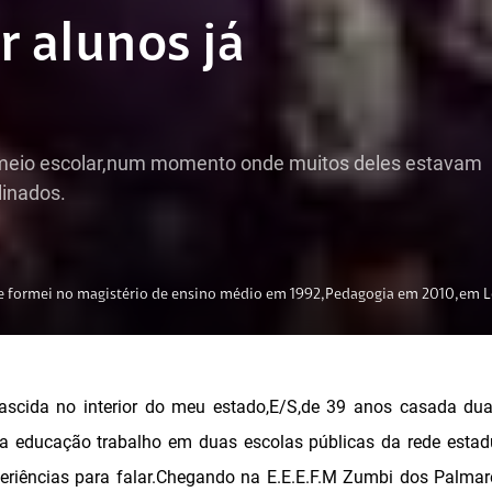
r alunos já
ao meio escolar,num momento onde muitos deles estavam
linados.
me formei no magistério de ensino médio em 1992,Pedagogia em 2010,em Le
scida no interior do meu estado,E/S,de 39 anos casada d
a educação trabalho em duas escolas públicas da rede esta
periências para falar.Chegando na E.E.E.F.M Zumbi dos Palma