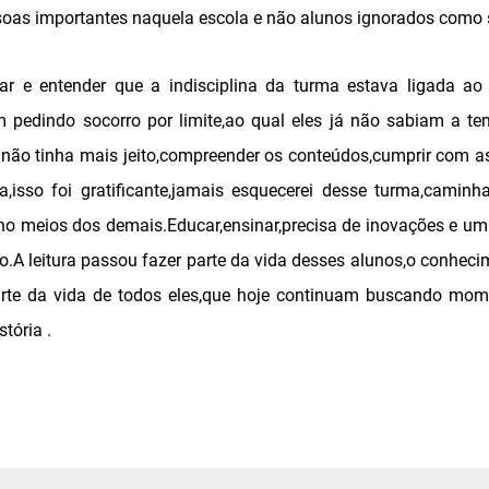
oas importantes naquela escola e não alunos ignorados como 
sar e entender que a indisciplina da turma estava ligada a
am pedindo socorro por limite,ao qual eles já não sabiam a 
 não tinha mais jeito,compreender os conteúdos,cumprir com as t
,isso foi gratificante,jamais esquecerei desse turma,cami
no meios dos demais.Educar,ensinar,precisa de inovações e um
.A leitura passou fazer parte da vida desses alunos,o conhecim
parte da vida de todos eles,que hoje continuam buscando mome
tória .