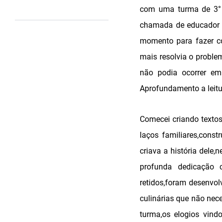
com uma turma de 3° 
chamada de educador a
momento para fazer co
mais resolvia o proble
não podia ocorrer em
Aprofundamento a leitur
Comecei criando textos
laços familiares,const
criava a história dele
profunda dedicação c
retidos,foram desenvol
culinárias que não ne
turma,os elogios vind