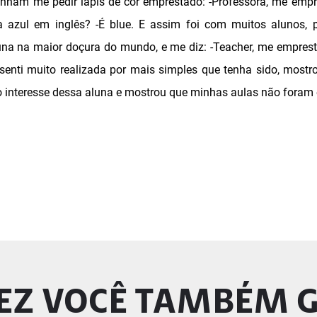
vinham me pedir lápis de cor emprestado: -Professora, me empre
azul em inglês? -É blue. E assim foi com muitos alunos, p
a na maior doçura do mundo, e me diz: -Teacher, me empresta 
enti muito realizada por mais simples que tenha sido, mostr
 o interesse dessa aluna e mostrou que minhas aulas não foram
EZ VOCÊ TAMBÉM 