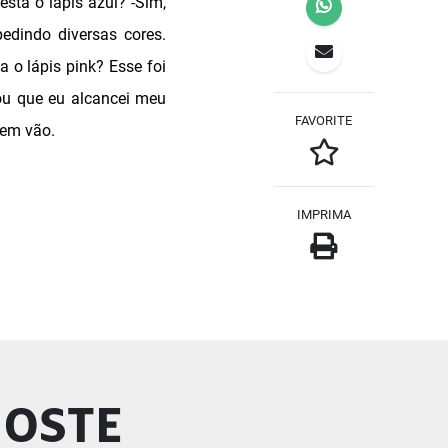
sta o lápis azul? -Sim,
edindo diversas cores.
o lápis pink? Esse foi
ou que eu alcancei meu
FAVORITE
 em vão.
IMPRIMA
GOSTE