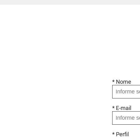
Uma narrativa sobre a
importância dos educadores
na vida de Sarah Duarte
Audiodrama conta história da menina que é hoje
professora por incentivo e amor de ex-docentes
* Nome
* E-mail
* Perfil