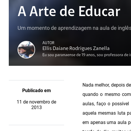
A Arte de Educar
Um momento de aprendizagem na aula de inglês
AUTOR
Ellis Daiane Rodrigues Zanella
Eu sou paranaense de 19 anos, sou professora de i
Nada melhor, depois de
Publicado em
quando o mesmo começ
11 de novembro de
aulas, faço o possível
2013
aquela mesmas luta pa
em apenas uma aula po