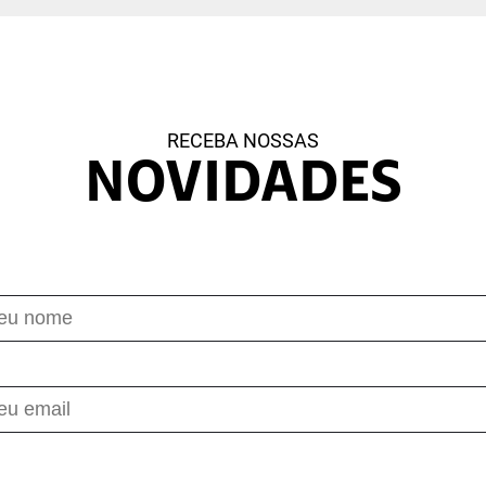
A geometria na moda
Utilizamos a matemática para fazer um desfile na
escola
RECEBA NOSSAS
NOVIDADES