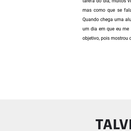
tarefa do dia, muitos 
mas como que se fala 
Quando chega uma alun
um dia em que eu me s
objetivo, pois mostrou
TALV