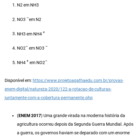
N2 em NH3
–
NO3
em N2
+
NH3 em NH4
–
–
NO2
em NO3
+
–
NH4
em NO2
Disponível em:
https://www.projetoagathaedu.com.br/provas-
enem-digital/natureza-2020/122-a-rotacao-de-culturas-
juntamente-com-a-cobertura-permanente.php
(
ENEM 2017
) Uma grande virada na moderna história da
agricultura ocorreu depois da Segunda Guerra Mundial. Após
a guerra, os governos haviam se deparado com um enorme