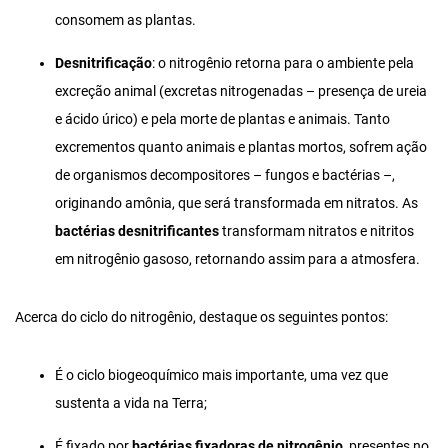
consomem as plantas.
Desnitrificação
: o nitrogênio retorna para o ambiente pela
excreção animal (excretas nitrogenadas – presença de ureia
e ácido úrico) e pela morte de plantas e animais. Tanto
excrementos quanto animais e plantas mortos, sofrem ação
de organismos decompositores – fungos e bactérias –,
originando amônia, que será transformada em nitratos. As
bactérias desnitrificantes
transformam nitratos e nitritos
em nitrogênio gasoso, retornando assim para a atmosfera.
Acerca do ciclo do nitrogênio, destaque os seguintes pontos:
É o ciclo biogeoquímico mais importante, uma vez que
sustenta a vida na Terra;
É fixado por
bactérias fixadoras de nitrogênio
, presentes no