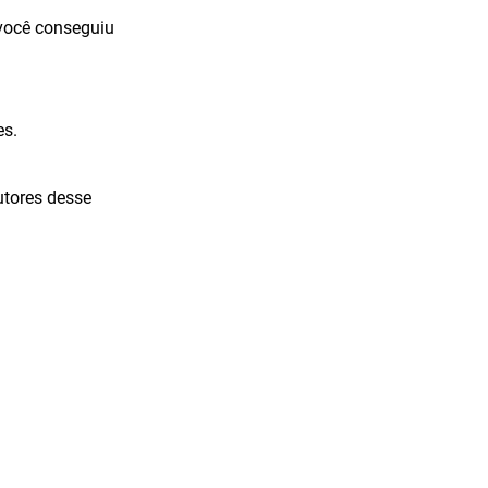
 você conseguiu
es.
utores desse