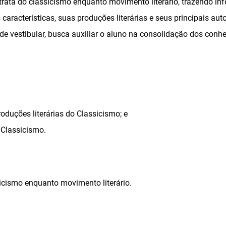
 trata do classicismo enquanto movimento literário, trazendo i
s características, suas produções literárias e seus principais a
 de vestibular, busca auxiliar o aluno na consolidação dos con
roduções literárias do Classicismo; e
 Classicismo.
cismo enquanto movimento literário.