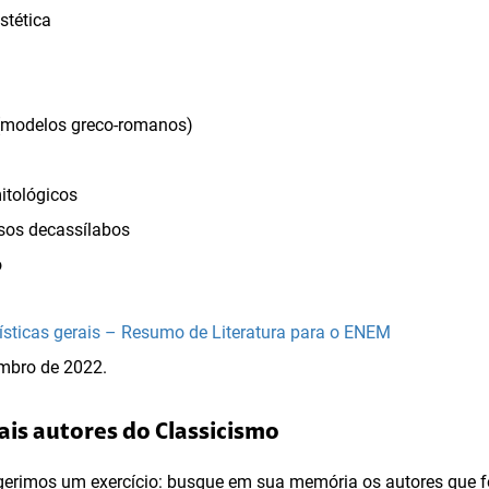
stética
 (modelos greco-romanos)
itológicos
sos decassílabos
o
rísticas gerais – Resumo de Literatura para o ENEM
mbro de 2022.
pais autores do Classicismo
sugerimos um exercício: busque em sua memória os autores que