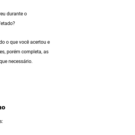
reu durante o
fetado?
do o que você acertou e
es, porém completa, as
que necessário.
mo
s: