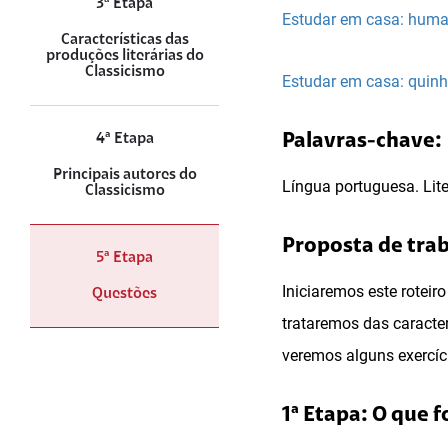
3ª Etapa
Estudar em casa: hum
Características das
produções literárias do
Classicismo
Estudar em casa: quin
4ª Etapa
Palavras-chave:
Principais autores do
Língua portuguesa. Lite
Classicismo
Proposta de tra
5ª Etapa
Iniciaremos este roteir
Questões
trataremos das caracterí
veremos alguns exercíc
1ª Etapa: O que f