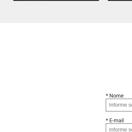
Trajetórias de
Sucesso Escolar
Em par
Em parceria com Unicef,
Mun
promovemos o enfrentamento do
c
fracasso escolar
Conheça o Projeto
* Nome
* E-mail