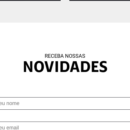
Educonex@o
Campus Mob
ceria com as Secretarias
O projeto é uma iniciat
icipais de Educação,
inovação do Instituto C
onectamos escolas…
RECEBA NOSSAS
Conheça o Projet
Conheça o Projeto
NOVIDADES