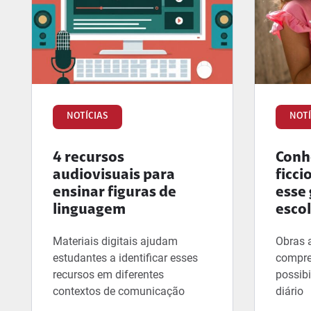
NOTÍCIAS
NOTÍ
4 recursos
Conhe
audiovisuais para
ficci
ensinar figuras de
esse 
linguagem
esco
Materiais digitais ajudam
Obras 
estudantes a identificar esses
compre
recursos em diferentes
possibi
contextos de comunicação
diário