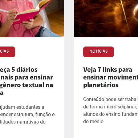
CIAS
NOTÍCIAS
ça 5 diários
Veja 7 links para
onais para ensinar
ensinar movimen
gênero textual na
planetários
la
Conteúdo pode ser traba
de forma interdisciplinar
ajudam estudantes a
alunos do ensino fundam
ender estrutura, função e
do médio
lidades narrativas do