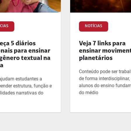
CIAS
NOTÍCIAS
ça 5 diários
Veja 7 links para
onais para ensinar
ensinar movimen
gênero textual na
planetários
la
Conteúdo pode ser traba
de forma interdisciplinar
ajudam estudantes a
alunos do ensino fundam
ender estrutura, função e
do médio
lidades narrativas do