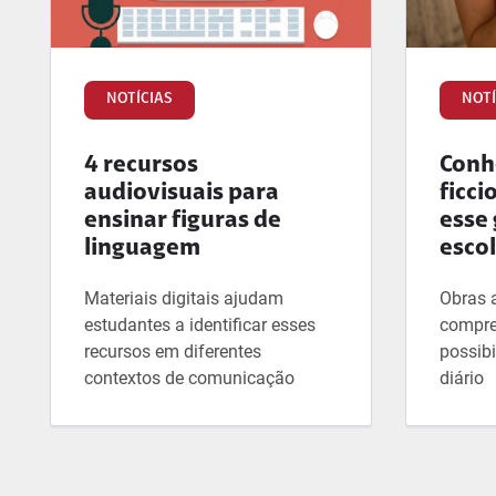
NOTÍCIAS
NOTÍ
4 recursos
Conhe
audiovisuais para
ficci
ensinar figuras de
esse 
linguagem
esco
Materiais digitais ajudam
Obras 
estudantes a identificar esses
compre
recursos em diferentes
possibi
contextos de comunicação
diário