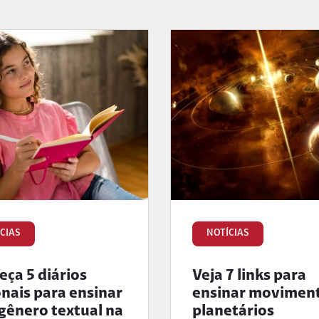
CIAS
NOTÍCIAS
ça 5 diários
Veja 7 links para
onais para ensinar
ensinar movimen
gênero textual na
planetários