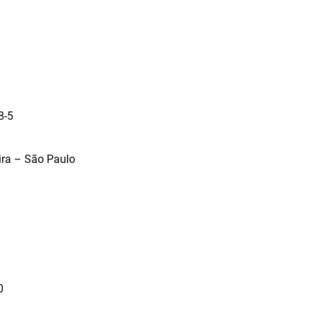
8-5
ira – São Paulo
0