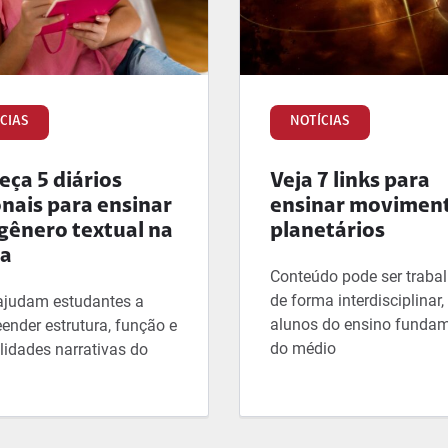
CIAS
NOTÍCIAS
ça 5 diários
Veja 7 links para
onais para ensinar
ensinar movimen
gênero textual na
planetários
la
Conteúdo pode ser traba
de forma interdisciplinar
ajudam estudantes a
alunos do ensino fundam
ender estrutura, função e
do médio
lidades narrativas do