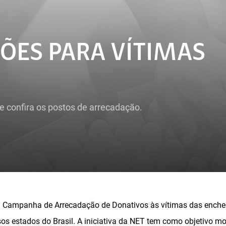
ÕES PARA VÍTIMAS
e confira os postos de arrecadação.
 Campanha de Arrecadação de Donativos às vítimas das enchen
os estados do Brasil. A iniciativa da NET tem como objetivo mob