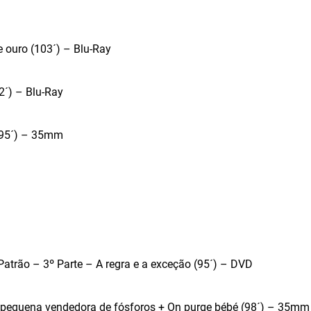
 ouro (103´) – Blu-Ray
2´) – Blu-Ray
 (95´) – 35mm
Patrão – 3º Parte – A regra e a exceção (95´) – DVD
A pequena vendedora de fósforos + On purge bébé (98´) – 35mm