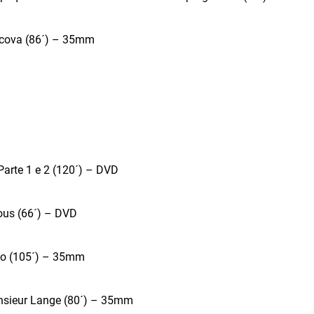
lcova (86´) – 35mm
Parte 1 e 2 (120´) – DVD
nous (66´) – DVD
oso (105´) – 35mm
nsieur Lange (80´) – 35mm