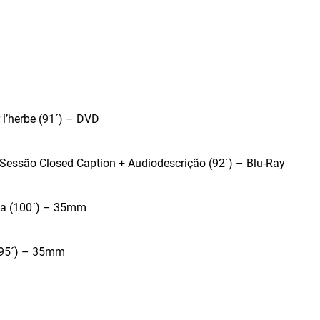
 l’herbe (91´) – DVD
 Sessão Closed Caption + Audiodescrição (92´) – Blu-Ray
na (100´) – 35mm
 (95´) – 35mm