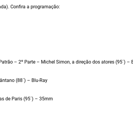
ada). Confira a programação:
Patrão – 2º Parte – Michel Simon, a direção dos atores (95´) – 
ântano (88´) – Blu-Ray
as de Paris (95´) – 35mm