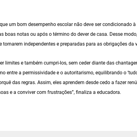
 que um bom desempenho escolar não deve ser condicionado à
s boas notas ou após o término do dever de casa. Desse modo,
e tornarem independentes e preparadas para as obrigações da v
cer limites e também cumpri-los, sem ceder diante das chantage
o entre a permissividade e o autoritarismo, equilibrando o ‘tu
porquê das regras. Assim, eles aprendem desde cedo a fazer renún
soas e a conviver com frustrações”, finaliza a educadora.