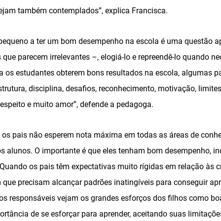
sejam também contemplados”, explica Francisca.
o pequeno a ter um bom desempenho na escola é uma questão ap
ue parecem irrelevantes –, elogiá-lo e repreendê-lo quando nec
a os estudantes obterem bons resultados na escola, algumas p
rutura, disciplina, desafios, reconhecimento, motivação, limite
espeito e muito amor”, defende a pedagoga.
 é os pais não esperem nota máxima em todas as áreas de con
mos alunos. O importante é que eles tenham bom desempenho, 
“Quando os pais têm expectativas muito rígidas em relação às c
m que precisam alcançar padrões inatingíveis para conseguir ap
 os responsáveis vejam os grandes esforços dos filhos como bo
rtância de se esforçar para aprender, aceitando suas limitaçõe