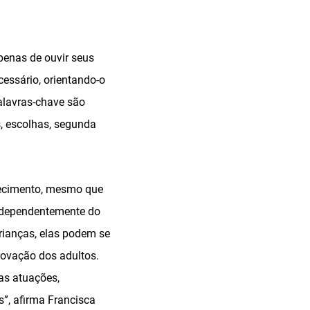
enas de ouvir seus
essário, orientando-o
alavras-chave são
s, escolhas, segunda
hecimento, mesmo que
independentemente do
rianças, elas podem se
rovação dos adultos.
as atuações,
s”, afirma Francisca