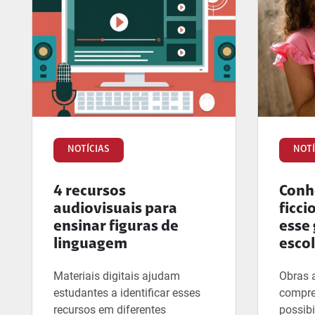
NOTÍCIAS
NOTÍ
4 recursos
Conhe
audiovisuais para
ficci
ensinar figuras de
esse 
linguagem
esco
Materiais digitais ajudam
Obras 
estudantes a identificar esses
compre
recursos em diferentes
possibi