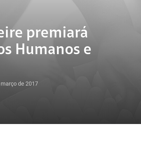
eire premiará
tos Humanos e
e março de 2017