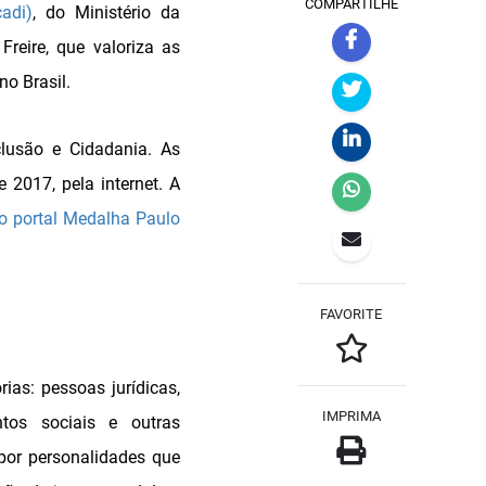
COMPARTILHE
adi)
, do Ministério da
reire, que valoriza as
no Brasil.
clusão e Cidadania. As
 2017, pela internet. A
lo portal Medalha Paulo
FAVORITE
ias: pessoas jurídicas,
IMPRIMA
ntos sociais e outras
por personalidades que