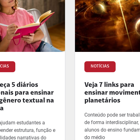
CIAS
NOTÍCIAS
ça 5 diários
Veja 7 links para
onais para ensinar
ensinar movimen
gênero textual na
planetários
la
Conteúdo pode ser traba
de forma interdisciplinar
ajudam estudantes a
alunos do ensino fundam
ender estrutura, função e
do médio
lidades narrativas do