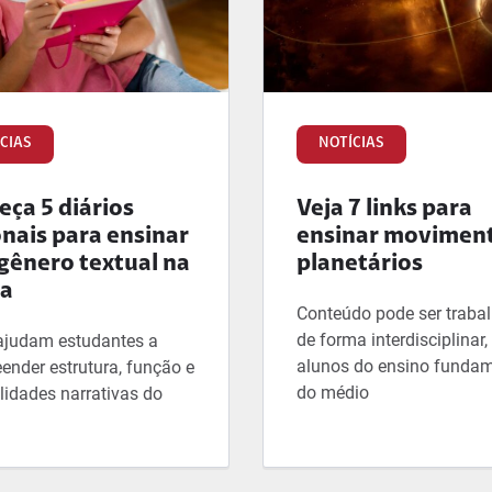
CIAS
NOTÍCIAS
ça 5 diários
Veja 7 links para
onais para ensinar
ensinar movimen
gênero textual na
planetários
la
Conteúdo pode ser traba
de forma interdisciplinar
ajudam estudantes a
alunos do ensino fundam
ender estrutura, função e
do médio
lidades narrativas do