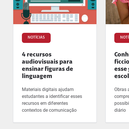
NOTÍCIAS
NOTÍ
4 recursos
Conhe
audiovisuais para
ficci
ensinar figuras de
esse 
linguagem
esco
Materiais digitais ajudam
Obras 
estudantes a identificar esses
compre
recursos em diferentes
possibi
contextos de comunicação
diário