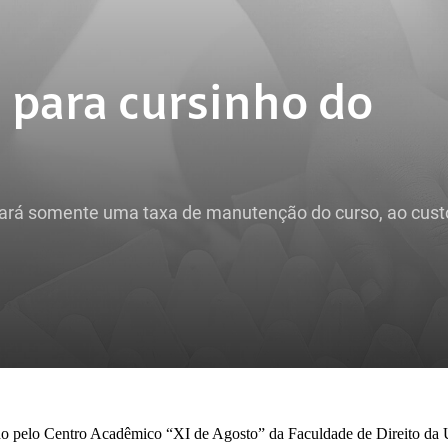
s para cursinho do
pagará somente uma taxa de manutenção do curso, ao cust
o pelo Centro Acadêmico “XI de Agosto” da Faculdade de Direito da 