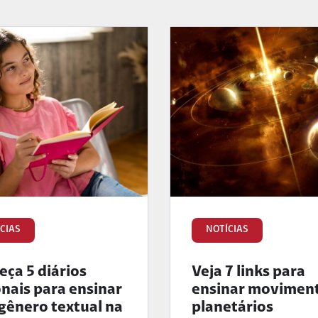
CIAS
NOTÍCIAS
ça 5 diários
Veja 7 links para
onais para ensinar
ensinar movimen
gênero textual na
planetários