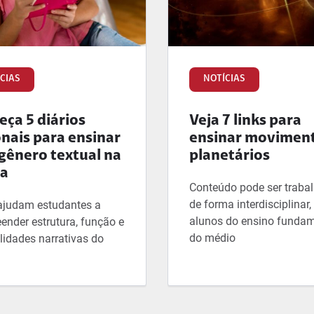
CIAS
NOTÍCIAS
ça 5 diários
Veja 7 links para
onais para ensinar
ensinar movimen
gênero textual na
planetários
la
Conteúdo pode ser traba
de forma interdisciplinar
ajudam estudantes a
alunos do ensino fundam
ender estrutura, função e
do médio
lidades narrativas do