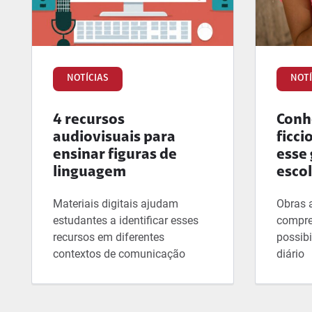
NOTÍCIAS
NOTÍ
4 recursos
Conhe
audiovisuais para
ficci
ensinar figuras de
esse 
linguagem
esco
Materiais digitais ajudam
Obras 
estudantes a identificar esses
compre
recursos em diferentes
possibi
contextos de comunicação
diário