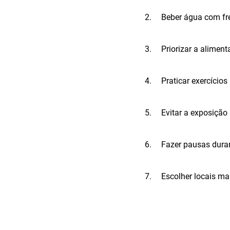
2.
Beber água com fr
3.
Priorizar a aliment
4.
Praticar exercício
5.
Evitar a exposição
6.
Fazer pausas duran
7.
Escolher locais ma