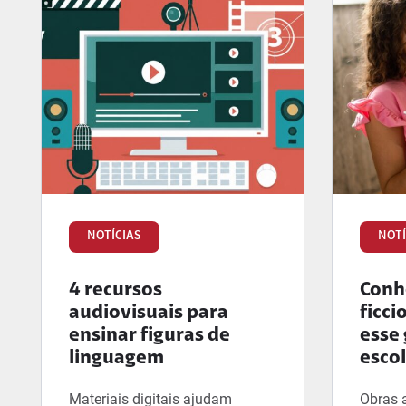
NOTÍCIAS
NOTÍ
4 recursos
Conhe
audiovisuais para
ficci
ensinar figuras de
esse 
linguagem
esco
Materiais digitais ajudam
Obras 