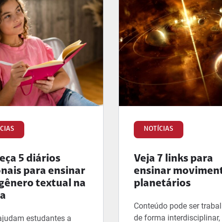
CIAS
NOTÍCIAS
ça 5 diários
Veja 7 links para
onais para ensinar
ensinar movimen
gênero textual na
planetários
la
Conteúdo pode ser traba
de forma interdisciplinar
ajudam estudantes a