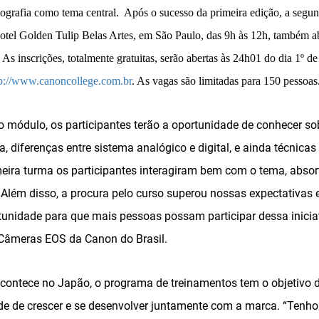
tografia como tema central. Após o sucesso da primeira edição, a segu
otel Golden Tulip Belas Artes, em São Paulo, das 9h às 12h, também a
 As inscrições, totalmente gratuitas, serão abertas às 24h01 do dia 1º
tp://www.canoncollege.com.br
. As vagas são limitadas para 150 pessoas
 módulo, os participantes terão a oportunidade de conhecer sob
a, diferenças entre sistema analógico e digital, e ainda técnica
ira turma os participantes interagiram bem com o tema, absor
Além disso, a procura pelo curso superou nossas expectativas e
unidade para que mais pessoas possam participar dessa iniciati
 Câmeras EOS da Canon do Brasil.
contece no Japão, o programa de treinamentos tem o objetivo de
de de crescer e se desenvolver juntamente com a marca. “Tenh