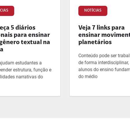
CIAS
NOTÍCIAS
ça 5 diários
Veja 7 links para
onais para ensinar
ensinar movimen
gênero textual na
planetários
la
Conteúdo pode ser traba
de forma interdisciplinar
ajudam estudantes a
alunos do ensino fundam
ender estrutura, função e
do médio
lidades narrativas do