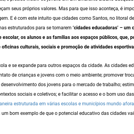
çam seus próprios valores. Mas para que isso aconteça, é impo
em. E é com este intuito que cidades como Santos, no litoral d
as estruturados para se tornarem
‘cidades educadoras’ – um 
escolar, os alunos e as famílias aos espaços públicos, que, p
oficinas culturais, sociais e promoção de atividades esportiva
escola e se expande para outros espaços da cidade. As cidades
ontato de crianças e jovens com o meio ambiente; promover troca
desenvolvimento dos jovens para o mercado de trabalho; estimul
textos sociais e coletivos; e facilitar o acesso e o bom uso da
neira estruturada em várias escolas e municípios mundo afora
is um bom exemplo de que o potencial educativo das cidades va