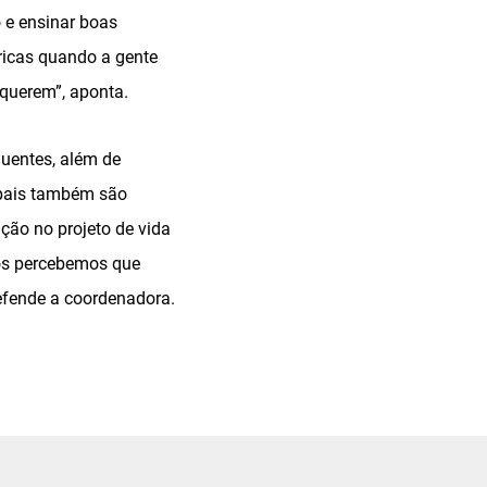
o e ensinar boas
ricas quando a gente
 querem”, aponta.
quentes, além de
 pais também são
ão no projeto de vida
ós percebemos que
defende a coordenadora.