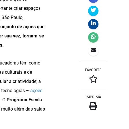
rtante criar espaços
e São Paulo,
conjunto de ações que
or sua vez, tornam-se
s.
 educadoras têm como
FAVORITE
s culturais e de
ar a criatividade; a
s tecnologias –
ações
IMPRIMA
. O
Programa Escola
i muito além das salas