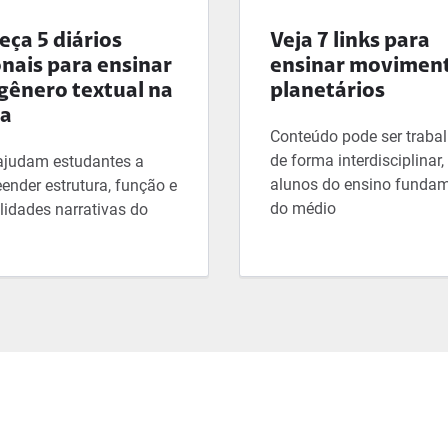
ça 5 diários
Veja 7 links para
onais para ensinar
ensinar movimen
gênero textual na
planetários
la
Conteúdo pode ser traba
de forma interdisciplinar
ajudam estudantes a
alunos do ensino fundam
ender estrutura, função e
do médio
lidades narrativas do