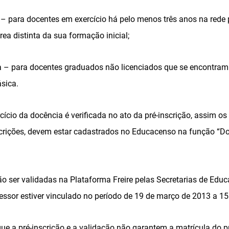
 – para docentes em exercício há pelo menos três anos na rede
ea distinta da sua formação inicial;
– para docentes graduados não licenciados que se encontram 
sica.
cio da docência é verificada no ato da pré-inscrição, assim os
scrições, devem estar cadastrados no Educacenso na função “Do
ão ser validadas na Plataforma Freire pelas Secretarias de Edu
essor estiver vinculado no período de 19 de março de 2013 a 15 
que a pré-inscrição e a validação não garantem a matrícula do p