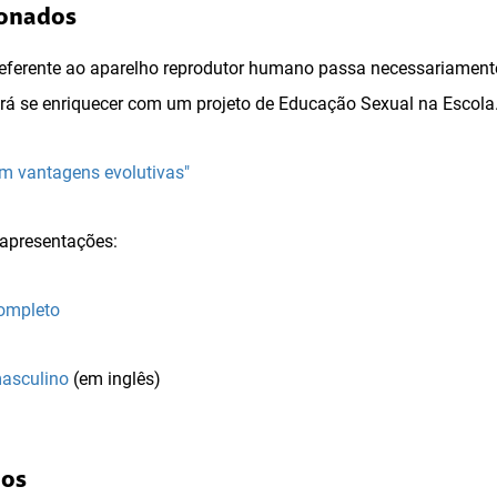
ionados
eferente ao aparelho reprodutor humano passa necessariamente
erá se enriquecer com um projeto de Educação Sexual na Escola
em vantagens evolutivas"
 apresentações:
completo
masculino
(em inglês)
dos