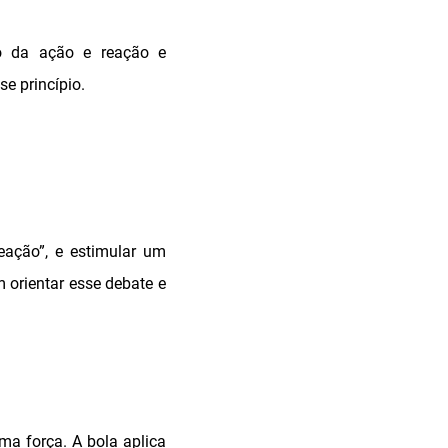
io da ação e reação e
e princípio.
eação”, e estimular um
orientar esse debate e
ma força. A bola aplica