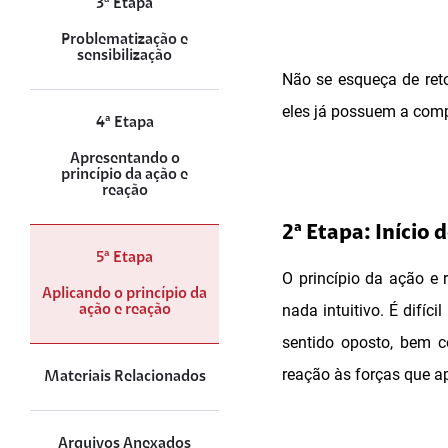
3ª Etapa
Problematização e
sensibilização
Não se esqueça de reto
eles já possuem a comp
4ª Etapa
Apresentando o
princípio da ação e
reação
2ª Etapa: Início 
5ª Etapa
O princípio da ação e
Aplicando o princípio da
nada intuitivo. É difí
ação e reação
sentido oposto, bem 
reação às forças que a
Materiais Relacionados
Arquivos Anexados