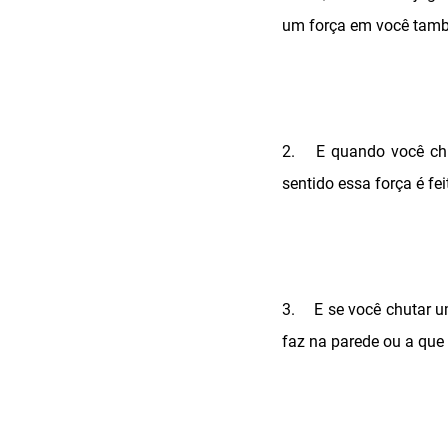
um força em você tam
2.
E quando você ch
sentido essa força é fei
3.
E se você chutar u
faz na parede ou a que