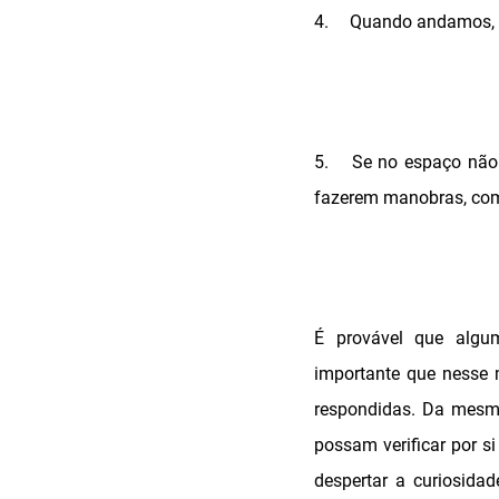
4.
Quando andamos, a
5.
Se no espaço não 
fazerem manobras, com
É provável que algum
importante que nesse
respondidas. Da mesma
possam verificar por s
despertar a curiosida