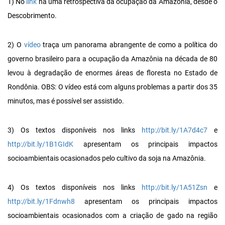
1) No
link
há uma retrospectiva da ocupação da Amazônia, desde o
Descobrimento.
2) O
vídeo
traça um panorama abrangente de como a política do
governo brasileiro para a ocupação da Amazônia na década de 80
levou à degradação de enormes áreas de floresta no Estado de
Rondônia. OBS: O vídeo está com alguns problemas a partir dos 35
minutos, mas é possível ser assistido.
3) Os textos disponíveis nos links
http://bit.ly/1A7d4c7
e
http://bit.ly/1B1GIdK
apresentam os principais impactos
socioambientais ocasionados pelo cultivo da soja na Amazônia.
4) Os textos disponíveis nos links
http://bit.ly/1A51Zsn
e
http://bit.ly/1Fdnwh8
apresentam os principais impactos
socioambientais ocasionados com a criação de gado na região