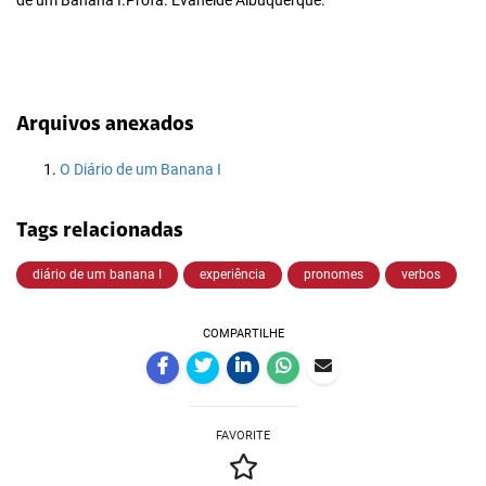
de um Banana I.Profa. Evaneide Albuquerque.
Arquivos anexados
O Diário de um Banana I
Tags relacionadas
diário de um banana I
experiência
pronomes
verbos
COMPARTILHE
FAVORITE