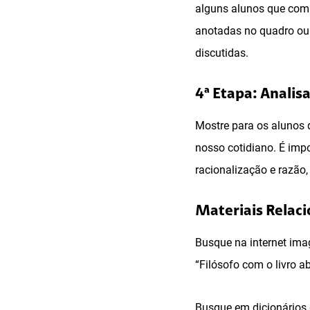
alguns alunos que comp
anotadas no quadro ou 
discutidas.
4ª Etapa: Analis
Mostre para os alunos q
nosso cotidiano. É imp
racionalização e razão
Materiais Relac
Busque na internet ima
“Filósofo com o livro a
Busque em dicionários d