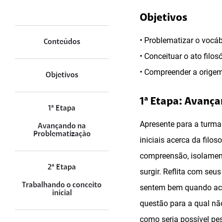
Objetivos
• Problematizar o vocáb
Conteúdos
• Conceituar o ato filo
• Compreender a origem 
Objetivos
1ª Etapa: Avanç
1ª Etapa
Apresente para a turma
Avançando na
Problematização
iniciais acerca da filo
compreensão, isolament
2ª Etapa
surgir. Reflita com se
Trabalhando o conceito
sentem bem quando ace
inicial
questão para a qual nã
como seria possível pe