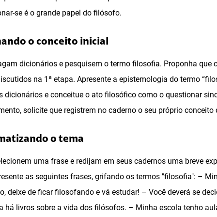
nar-se é o grande papel do filósofo.
ando o conceito inicial
agam dicionários e pesquisem o termo filosofia. Proponha qu
scutidos na 1ª etapa. Apresente a epistemologia do termo “filos
s dicionários e conceitue o ato filosófico como o questionar s
nto, solicite que registrem no caderno o seu próprio conceito d
ematizando o tema
lecionem uma frase e redijam em seus cadernos uma breve expl
resente as seguintes frases, grifando os termos "filosofia": – Min
 deixe de ficar filosofando e vá estudar! – Você deverá se decid
ca há livros sobre a vida dos filósofos. – Minha escola tenho aul