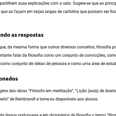
artilhem suas explicações com a sala. Sugere-se que as princi
que as façam em tarjas largas de cartolina que possam ser fix
ando as respostas
ue, da mesma forma que outros diversos conceitos, filosofia po
ortante falar da filosofia como um conjunto de convicções, com
, como conjunto de idéias de pessoas e como uma área de estud
ionados
gens das obras “Filósofo em meditação”, “Lição (aula) de Anato
berto” de Rembrandt e torne-as disponíveis aos alunos.
a língua portuguesa e em dicionários de filosofia o termo “filos