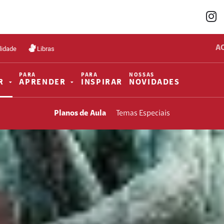
A
lidade
Libras
PARA
PARA
NOSSAS
R
APRENDER
INSPIRAR
NOVIDADES
Planos de Aula
Temas Especiais