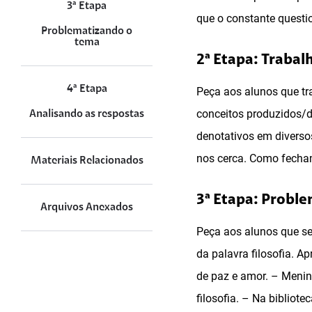
3ª Etapa
que o constante questio
Problematizando o
tema
2ª Etapa: Trabalh
4ª Etapa
Peça aos alunos que tr
conceitos produzidos/di
Analisando as respostas
denotativos em diverso
nos cerca. Como fechame
Materiais Relacionados
3ª Etapa: Probl
Arquivos Anexados
Peça aos alunos que se
da palavra filosofia. Ap
de paz e amor. – Menino,
filosofia. – Na bibliote