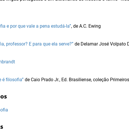
ofia e por que vale a pena estudá-la”
, de A.C. Ewing
fia, professor? E para que ela serve?”
de Delamar José Volpato 
brandt
 é filosofia”
de Caio Prado Jr., Ed. Brasiliense, coleção Primeiro
dos
ofia
as