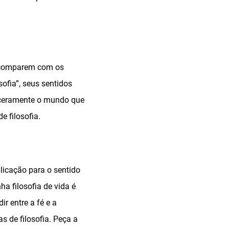
e comparem com os
ofia”, seus sentidos
inceramente o mundo que
e filosofia.
icação para o sentido
ha filosofia de vida é
ir entre a fé e a
as de filosofia. Peça a