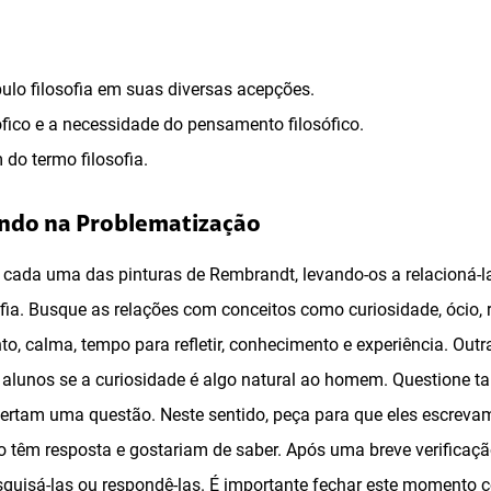
ulo filosofia em suas diversas acepções.
sófico e a necessidade do pensamento filosófico.
do termo filosofia.
ando na Problematização
 cada uma das pinturas de Rembrandt, levando-os a relacioná-l
sofia. Busque as relações com conceitos como curiosidade, ócio, r
o, calma, tempo para refletir, conhecimento e experiência. Out
us alunos se a curiosidade é algo natural ao homem. Questione 
rtam uma questão. Neste sentido, peça para que eles escrev
o têm resposta e gostariam de saber. Após uma breve verificaçã
squisá-las ou respondê-las. É importante fechar este momento