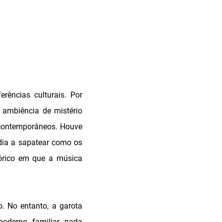
ências culturais. Por
 ambiência de mistério
s contemporâneos. Houve
dia a sapatear como os
tórico em que a música
. No entanto, a garota
moderno, familiar, nada