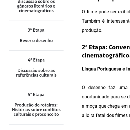
discussão sobre os
gêneros literários e
cinematográficos
O filme pode ser exib
Também é interessante
produção.
3ª Etapa
Rever o desenho
2ª Etapa: Convers
cinematográfico
4ª Etapa
Língua Portuguesa e In
Discussão sobre as
referências culturais
O desenho faz uma b
5ª Etapa
oportunidade para se di
Produção de roteiros:
a moça que chega em um
Histórias sobre conflitos
culturais e preconceito
a loira fatal dos filmes