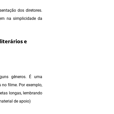
entação dos diretores.
rem na simplicidade da
iterários e
lguns gêneros. É uma
s no filme. Por exemplo,
retas longas, lembrando
material de apoio)