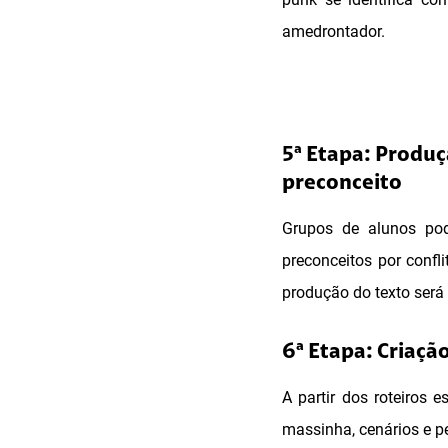
amedrontador.
5ª Etapa: Produçã
preconceito
Grupos de alunos pod
preconceitos por confl
produção do texto será
6ª Etapa: Criaçã
A partir dos roteiros 
massinha, cenários e p