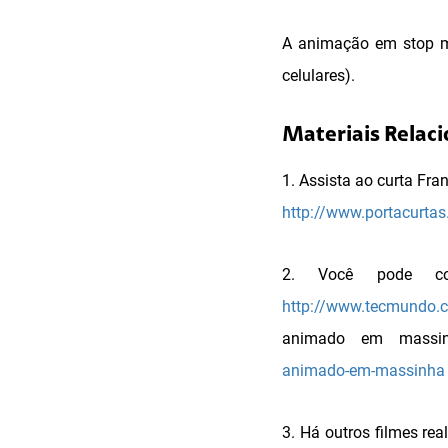
A animação em stop mo
celulares).
Materiais Relac
1. Assista ao curta Fr
http://www.portacurta
2. Você pode co
http://www.tecmundo.co
animado em massi
animado-em-massinha
3. Há outros filmes re