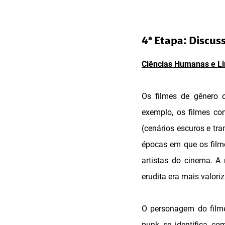
4ª Etapa: Discus
Ciências Humanas e Li
Os filmes de gênero 
exemplo, os filmes co
(cenários escuros e tr
épocas em que os film
artistas do cinema. A
erudita era mais valor
O personagem do filme
punk se identifica com