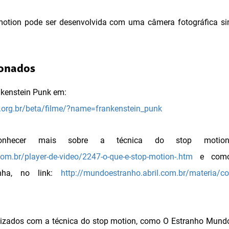
tion pode ser desenvolvida com uma câmera fotográfica sim
ionados
ankenstein Punk em:
s.org.br/beta/filme/?name=frankenstein_punk
nhecer mais sobre a técnica do stop motion
m.br/player-de-video/2247-o-que-e-stop-motion-.htm
e como
nha, no link:
http://mundoestranho.abril.com.br/materia/c
alizados com a técnica do stop motion, como O Estranho Mundo