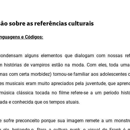
são sobre as referências culturais
nguagens e Códigos:
condensam alguns elementos que dialogam com nossas refer
m histórias de vampiros estão na moda. Com eles, toda uma
amas com certa morbidez) tornou-se familiar aos adolescente
es musicais eram muito apreciados pela juventude, que apren
 música clássica tocada no filme refere-se a um período his
izada e conhecida que os tempos atuais.
 sofre preconceito porque sua imagem remete a um monstro
 ele, beijando-o. Para a cultura punk, o visual de Frank é 