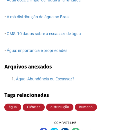
•
Água doce e limpa: de “dádiva” à raridade
•
A má distribuição da água no Brasil
•
OMS: 10 dados sobre a escassez de água
•
Água: importância e propriedades
Arquivos anexados
Água: Abundância ou Escassez?
Tags relacionadas
água
Ciências
distribuição
humano
COMPARTILHE