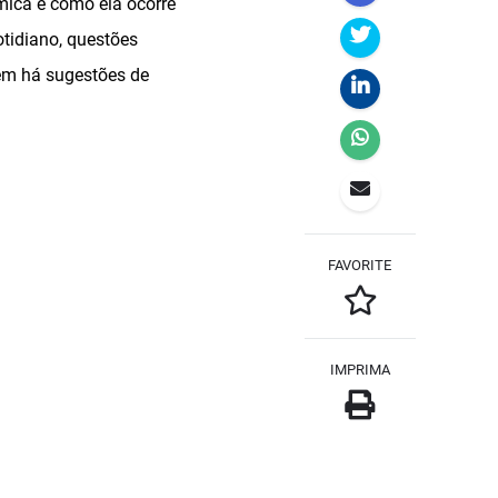
rmica e como ela ocorre
otidiano, questões
bém há sugestões de
FAVORITE
IMPRIMA