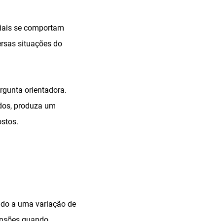
riais se comportam
rsas situações do
rgunta orientadora.
udos, produza um
ostos.
ido a uma variação de
mensões quando