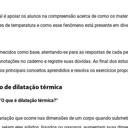
ial é apoiar os alunos na compreensão acerca de como os mate
es de temperatura e como esse fenômeno está presente em dive
ornecidos como base, atentando-se para as respostas de cada pe
 anotações no caderno e registre suas dúvidas. Ao final dos est
s principais conceitos aprendidos e resolva os exercícios prop
to de dilatação térmica
“O que é dilatação térmica?”
variação que ocorre nas dimensões de um corpo quando submet
, sejam eles sólidos, líquidos ou gasosos, aumentam suas di