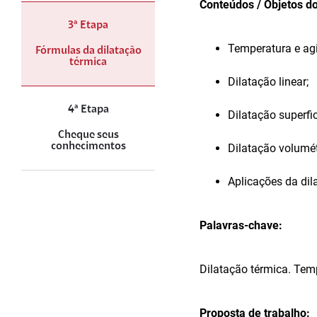
Conteúdos
/ Objetos d
3ª Etapa
Temperatura e agi
Fórmulas da dilatação
térmica
Dilatação linear;
4ª Etapa
Dilatação superfic
Cheque seus
conhecimentos
Dilatação volumét
Aplicações da dil
Palavras-chave:
Dilatação térmica. Temp
Proposta
de trabalho: