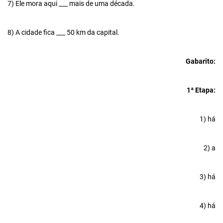
7) Ele mora aqui ___ mais de uma década.
8) A cidade fica ___ 50 km da capital.
Gabarito:
1ª Etapa:
1) há
2) a
3) há
4) há