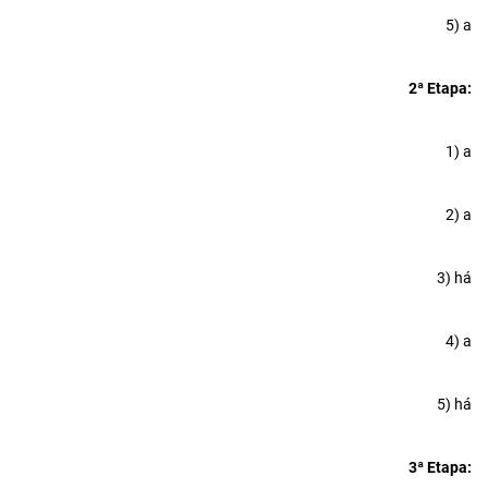
5) a
2ª Etapa:
1) a
2) a
3) há
4) a
5) há
3ª Etapa: