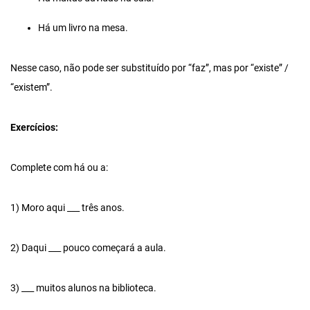
Há um livro na mesa.
Nesse caso, não pode ser substituído por “faz”, mas por “existe” /
“existem”.
Exercícios
:
Complete com há ou a:
1) Moro aqui ___ três anos.
2) Daqui ___ pouco começará a aula.
3) ___ muitos alunos na biblioteca.