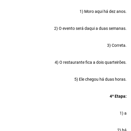
1) Moro aqui há dez anos.
2) O evento será daqui a duas semanas.
3) Correta.
4) O restaurante fica a dois quarteirões.
5) Ele chegou há duas horas.
4ª Etapa:
1) a
2) há