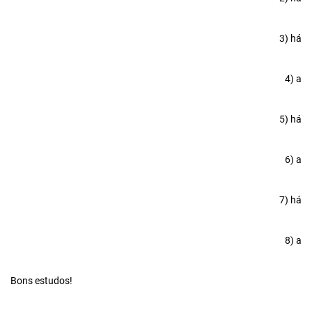
3) há
4) a
5) há
6) a
7) há
8) a
Bons estudos!