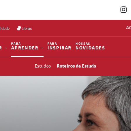
A
lidade
Libras
PARA
PARA
NOSSAS
R
APRENDER
INSPIRAR
NOVIDADES
Estudos
Roteiros de Estudo