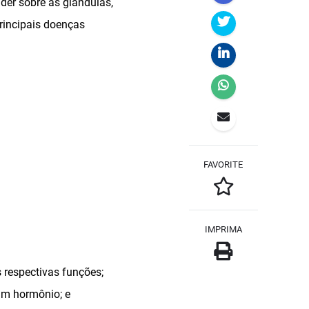
der sobre as glândulas,
rincipais doenças
FAVORITE
IMPRIMA
 respectivas funções;
um hormônio; e