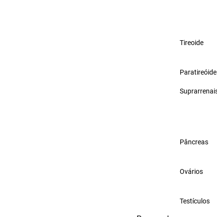
Tireoide
Paratireóide
Suprarrenai
Pâncreas
Ovários
Testículos