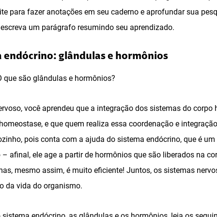
eite para fazer anotações em seu caderno e aprofundar sua pesq
 escreva um parágrafo resumindo seu aprendizado.
a endócrino: glândulas e hormônios
 que são glândulas e hormônios?
ervoso, você aprendeu que a integração dos sistemas do corp
omeostase, e que quem realiza essa coordenação e integração 
ozinho, pois conta com a ajuda do sistema endócrino, que é um
 – afinal, ele age a partir de hormônios que são liberados na co
mas, mesmo assim, é muito eficiente! Juntos, os sistemas nervo
 da vida do organismo.
sistema endócrino, as glândulas e os hormônios, leia os seguin