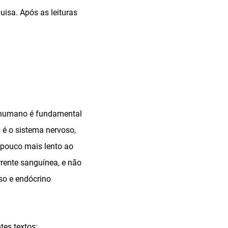
uisa. Após as leituras
o humano é fundamental
é o sistema nervoso,
 pouco mais lento ao
rrente sanguínea, e não
so e endócrino
tes textos: