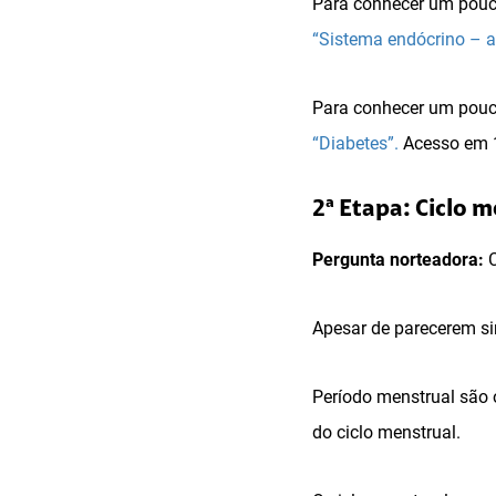
Para conhecer um pouco
“Sistema endócrino – 
Para conhecer um pouco 
“Diabetes”.
Acesso em 1
2ª Etapa: Ciclo 
Pergunta norteadora:
C
Apesar de parecerem si
Período menstrual são o
do ciclo menstrual.