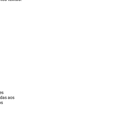
es
adas aos
os