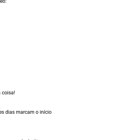
eo:
 coisa!
es dias marcam o início