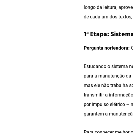
longo da leitura, aprov
de cada um dos textos,
1ª Etapa: Sistem
Pergunta norteadora:
O
Estudando o sistema n
para a manutenção da h
mas ele não trabalha s
transmitir a informação
por impulso elétrico – 
garantem a manutenção
Para conhecer melhor o 