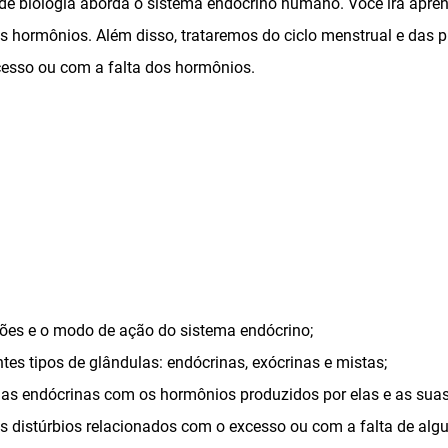
 de biologia aborda o sistema endócrino humano. Você irá apren
s hormônios. Além disso, trataremos do ciclo menstrual e das p
esso ou com a falta dos hormônios.
ões e o modo de ação do sistema endócrino;
tes tipos de glândulas: endócrinas, exócrinas e mistas;
las endócrinas com os hormônios produzidos por elas e as suas
is distúrbios relacionados com o excesso ou com a falta de alg