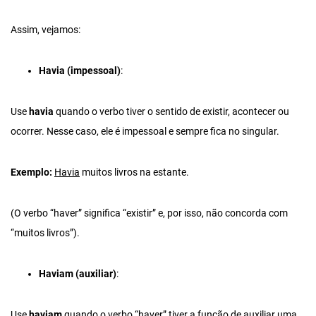
Assim, vejamos:
Havia (impessoal)
:
Use
havia
quando o verbo tiver o sentido de existir, acontecer ou
ocorrer. Nesse caso, ele é impessoal e sempre fica no singular.
Exemplo:
Havia
muitos livros na estante.
(O verbo “haver” significa “existir” e, por isso, não concorda com
“muitos livros”).
Haviam (auxiliar)
:
Use
haviam
quando o verbo “haver” tiver a função de auxiliar uma