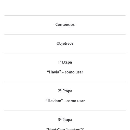
Conteúdos
Objetivos
1ª Etapa
“Havia” - como usar
2ª Etapa
“Haviam” - como usar
3ª Etapa
"Havia" ou "haviam"?