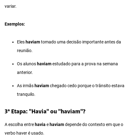
variar.
Exemplos:
Eles
haviam
tomado uma decisão importante antes da
reunião.
Os alunos
haviam
estudado para a prova na semana
anterior.
As irmãs
haviam
chegado cedo porque o trânsito estava
tranquilo.
3ª Etapa: "Havia" ou "haviam"?
A escolha entre
havia
e
haviam
depende do contexto em que o
verbo haver é usado.