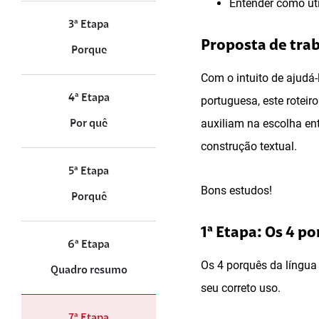
Entender como uti
3ª Etapa
Proposta de tra
Porque
Com o intuito de ajudá-
4ª Etapa
portuguesa, este roteir
auxiliam na escolha ent
Por quê
construção textual.
5ª Etapa
Bons estudos!
Porquê
1ª Etapa: Os 4 p
6ª Etapa
Os 4 porquês da língua
Quadro resumo
seu correto uso.
7ª Etapa