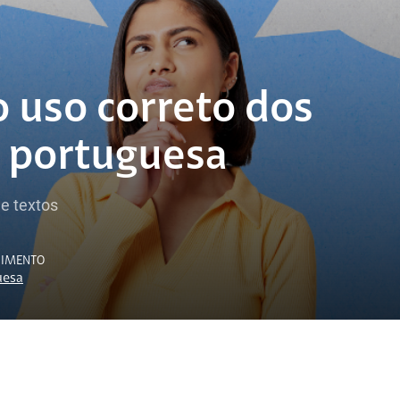
o uso correto dos
a portuguesa
e textos
CIMENTO
uesa