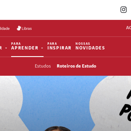
A
lidade
Libras
PARA
PARA
NOSSAS
R
APRENDER
INSPIRAR
NOVIDADES
Estudos
Roteiros de Estudo