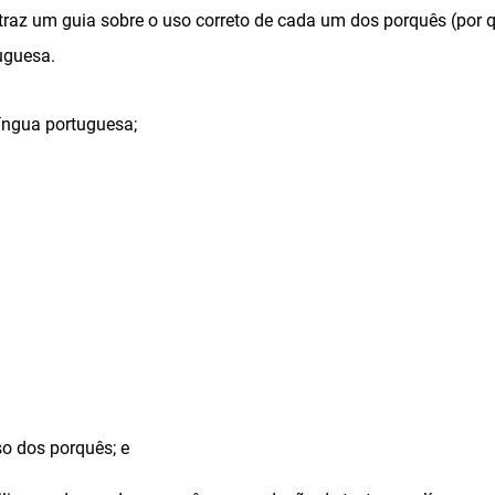
 traz um guia sobre o uso correto de cada um dos porquês (por q
uguesa.
íngua portuguesa;
o dos porquês; e