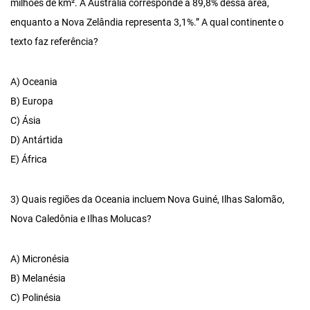
milhões de km². A Austrália corresponde a 89,8% dessa área,
enquanto a Nova Zelândia representa 3,1%.” A qual continente o
texto faz referência?
A) Oceania
B) Europa
C) Ásia
D) Antártida
E) África
3) Quais regiões da Oceania incluem Nova Guiné, Ilhas Salomão,
Nova Caledônia e Ilhas Molucas?
A) Micronésia
B) Melanésia
C) Polinésia