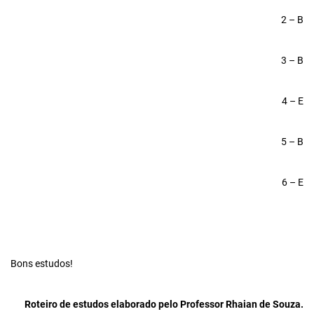
2 – B
3 – B
4 – E
5 – B
6 – E
Bons estudos!
Roteiro de
estudos elaborado pelo Professor Rhaian de Souza.