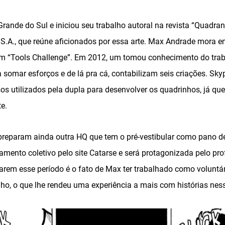
Grande do Sul e iniciou seu trabalho autoral na revista “Quadran
S.A., que reúne aficionados por essa arte. Max Andrade mora em
“Tools Challenge”. Em 2012, um tomou conhecimento do traba
 somar esforços e de lá pra cá, contabilizam seis criações. Sk
s utilizados pela dupla para desenvolver os quadrinhos, já que
te.
 preparam ainda outra HQ que tem o pré-vestibular como pano d
iamento coletivo pelo site Catarse e será protagonizada pelo p
arem esse período é o fato de Max ter trabalhado como voluntár
o, o que lhe rendeu uma experiência a mais com histórias nes