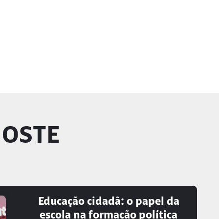
GOSTE
Educação cidadã: o papel da
escola na formação política