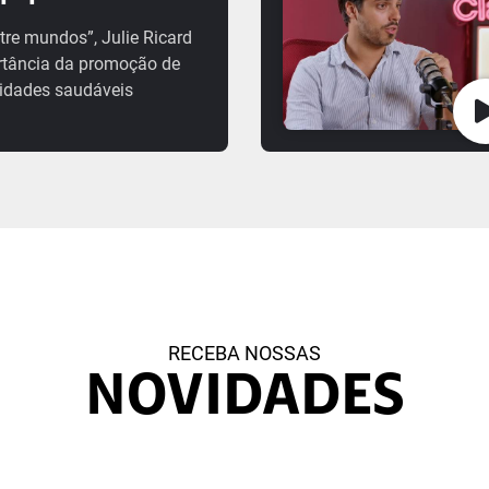
tre mundos”, Julie Ricard
rtância da promoção de
idades saudáveis
RECEBA NOSSAS
NOVIDADES