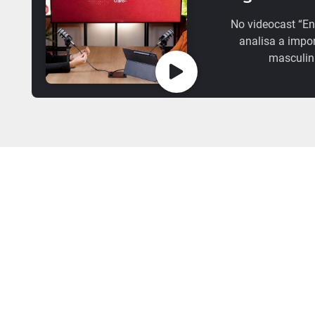
No videocast “En
analisa a impo
masculin