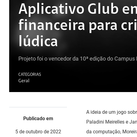
Aplicativo Glub e
financeira para c
lúdica
Projeto foi o vencedor da 10ª edição do Campus
CATEGORIAS
Geral
A ideia de um jogo sobr
Publicado em
Paladini Meirelles e J
5 de outubro de 2022
da computação, Moreira