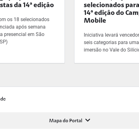
istas da 14ª edição
selecionados para
14ª edição do Ca
com os 18 selecionados
Mobile
unciada após semana
va presencial em São
Iniciativa levará venced
(SP)
seis categorias para uma
imersão no Vale do Silíci
ade
Mapa do Portal