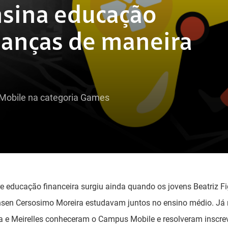
nsina educação
rianças de maneira
 Mobile na categoria Games
e educação financeira surgiu ainda quando os jovens Beatriz Fi
ansen Cersosimo Moreira estudavam juntos no ensino médio. Já 
 e Meirelles conheceram o Campus Mobile e resolveram inscrev