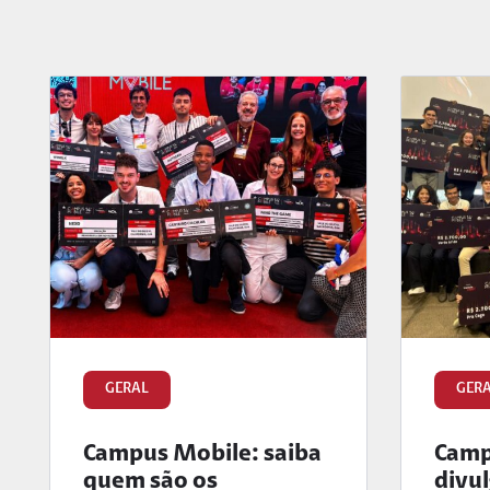
GERAL
GER
Campus Mobile: saiba
Camp
quem são os
divul