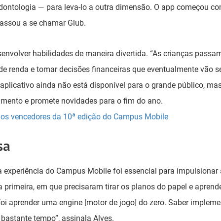
dontologia — para leva-lo a outra dimensão. O app começou c
passou a se chamar Glub.
senvolver habilidades de maneira divertida. “As crianças passam
de renda e tomar decisões financeiras que eventualmente vão se
O aplicativo ainda não está disponível para o grande público, ma
mento e promete novidades para o fim do ano.
os vencedores da 10ª edição do Campus Mobile
sa
a experiência do Campus Mobile foi essencial para impulsionar a
a primeira, em que precisaram tirar os planos do papel e aprend
foi aprender uma engine [motor de jogo] do zero. Saber implem
 bastante tempo”, assinala Alves.