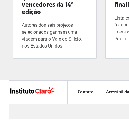
vencedores da 14ª
final
edição
Lista 
foi an
Autores dos seis projetos
imersi
selecionados ganham uma
Paulo 
viagem para o Vale do Silício,
nos Estados Unidos
Contato
Acessibilid