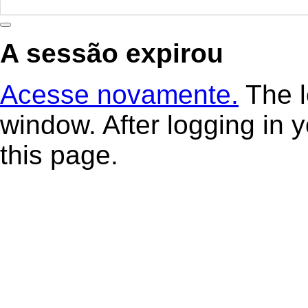
Fechar
janela
A sessão expirou
Acesse novamente.
The l
window. After logging in y
this page.